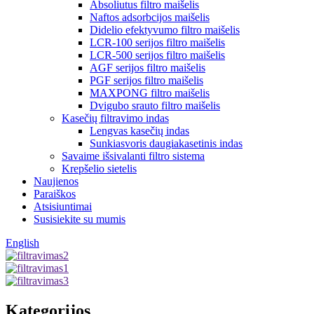
Absoliutus filtro maišelis
Naftos adsorbcijos maišelis
Didelio efektyvumo filtro maišelis
LCR-100 serijos filtro maišelis
LCR-500 serijos filtro maišelis
AGF serijos filtro maišelis
PGF serijos filtro maišelis
MAXPONG filtro maišelis
Dvigubo srauto filtro maišelis
Kasečių filtravimo indas
Lengvas kasečių indas
Sunkiasvoris daugiakasetinis indas
Savaime išsivalanti filtro sistema
Krepšelio sietelis
Naujienos
Paraiškos
Atsisiuntimai
Susisiekite su mumis
English
Kategorijos