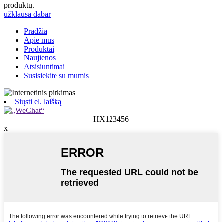
produktų.
užklausa dabar
Pradžia
Apie mus
Produktai
Naujienos
Atsisiuntimai
Susisiekite su mumis
Siųsti el. laišką
HX123456
x