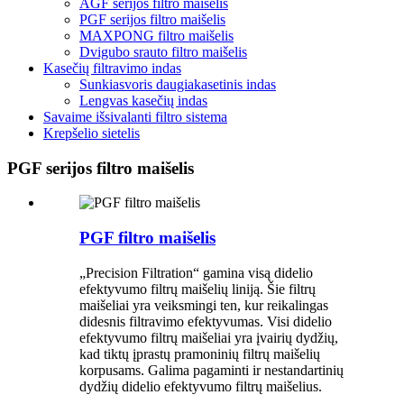
AGF serijos filtro maišelis
PGF serijos filtro maišelis
MAXPONG filtro maišelis
Dvigubo srauto filtro maišelis
Kasečių filtravimo indas
Sunkiasvoris daugiakasetinis indas
Lengvas kasečių indas
Savaime išsivalanti filtro sistema
Krepšelio sietelis
PGF serijos filtro maišelis
PGF filtro maišelis
„Precision Filtration“ gamina visą didelio
efektyvumo filtrų maišelių liniją. Šie filtrų
maišeliai yra veiksmingi ten, kur reikalingas
didesnis filtravimo efektyvumas. Visi didelio
efektyvumo filtrų maišeliai yra įvairių dydžių,
kad tiktų įprastų pramoninių filtrų maišelių
korpusams. Galima pagaminti ir nestandartinių
dydžių didelio efektyvumo filtrų maišelius.