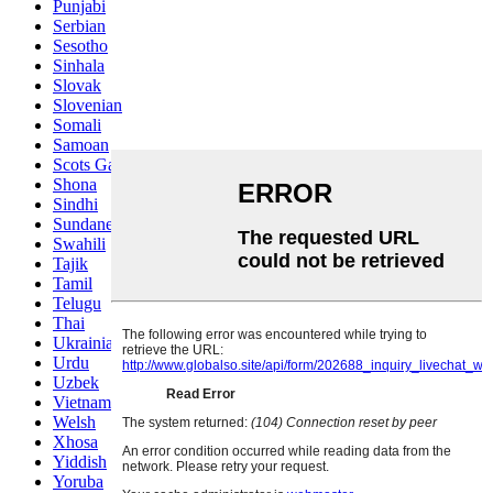
Punjabi
Serbian
Sesotho
Sinhala
Slovak
Slovenian
Somali
Samoan
Scots Gaelic
Shona
Sindhi
Sundanese
Swahili
Tajik
Tamil
Telugu
Thai
Ukrainian
Urdu
Uzbek
Vietnamese
Welsh
Xhosa
Yiddish
Yoruba