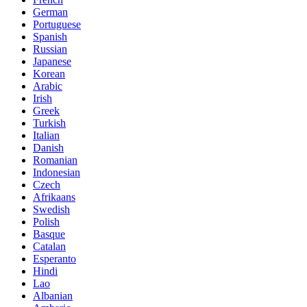
German
Portuguese
Spanish
Russian
Japanese
Korean
Arabic
Irish
Greek
Turkish
Italian
Danish
Romanian
Indonesian
Czech
Afrikaans
Swedish
Polish
Basque
Catalan
Esperanto
Hindi
Lao
Albanian