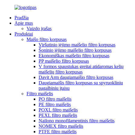
Pradžia
Apie mus
Vaizdo įrašas
Produktai
Maišo filtro korpusas
Viršutinio įėjimo maišelio filtro korpusas
Šoninio įėjimo maišelio filtro korpusas
Ekonomiškas maišelio filtro korpusas
PP maišelio filtro korpusas
V formos spaustukas greitai atidaromas kelių
maišelių filtro korpusas
Davit Arm daugiamaišio filtro korpusas
Daugiamaišis filtro korpusas su spyruokliniu
pagalbiniu įtaisu
Filtro maišelis
PO filtro maišelis
PE filtro maišelis
POXL filtro maišelis
PEXL filtro maišelis
Nailono monofilamentinis filtro maišelis
NOMEX filtro maišelis
PTFE filtro maišelis