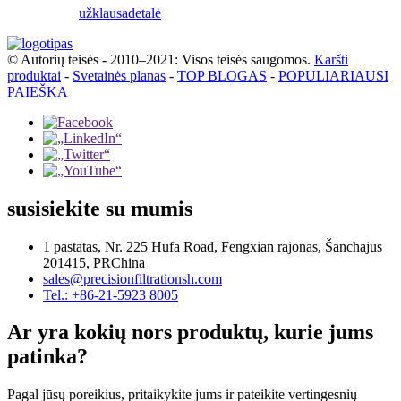
užklausa
detalė
© Autorių teisės - 2010–2021: Visos teisės saugomos.
Karšti
produktai
-
Svetainės planas
-
TOP BLOGAS
-
POPULIARIAUSI
PAIEŠKA
susisiekite su mumis
1 pastatas, Nr. 225 Hufa Road, Fengxian rajonas, Šanchajus
201415, PRChina
sales@precisionfiltrationsh.com
Tel.: +86-21-5923 8005
Ar yra kokių nors produktų, kurie jums
patinka?
Pagal jūsų poreikius, pritaikykite jums ir pateikite vertingesnių