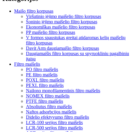
Maišo filtro korpusas
Viršutinio įėjimo maišelio filtro korpusas
Šoninio įėjimo maišelio filtro korpusas
Ekonomiškas maišelio filtro korpusas
PP maišelio filtro korpusas
V formos spaustukas greitai atidaromas kelių maišelių
filtro korpusas
Davit Arm daugiamaišio filtro korpusas
Daugiamaišis filtro korpusas su spyruokliniu pagalbiniu
įtaisu
Filtro maišelis
PO filtro maišelis
PE filtro maišelis
POXL filtro maišelis
PEXL filtro maišelis
Nailono monofilamentinis filtro maišelis
NOMEX filtro maišelis
PTFE filtro maišelis
Absoliutus filtro maišelis
Naftos adsorbcijos maišelis
Didelio efektyvumo filtro maišelis
LCR-100 serijos filtro maišelis
LCR-500 serijos filtro maišelis